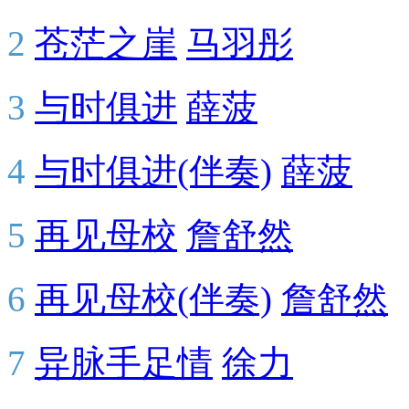
2
苍茫之崖
马羽彤
3
与时俱进
薛菠
4
与时俱进(伴奏)
薛菠
5
再见母校
詹舒然
6
再见母校(伴奏)
詹舒然
7
异脉手足情
徐力