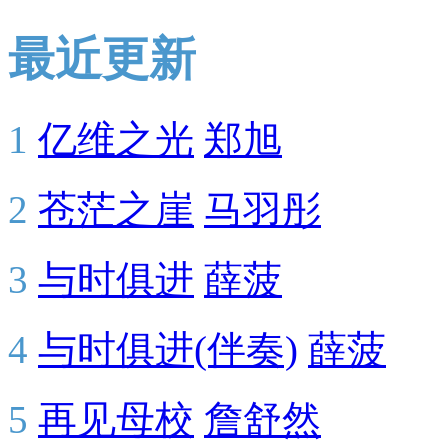
最近更新
1
亿维之光
郑旭
2
苍茫之崖
马羽彤
3
与时俱进
薛菠
4
与时俱进(伴奏)
薛菠
5
再见母校
詹舒然