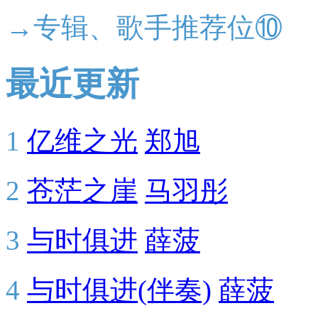
→专辑、歌手推荐位⑩
最近更新
1
亿维之光
郑旭
2
苍茫之崖
马羽彤
3
与时俱进
薛菠
4
与时俱进(伴奏)
薛菠