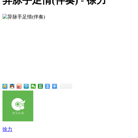
异脉手足情(伴奏) - 徐力
徐力