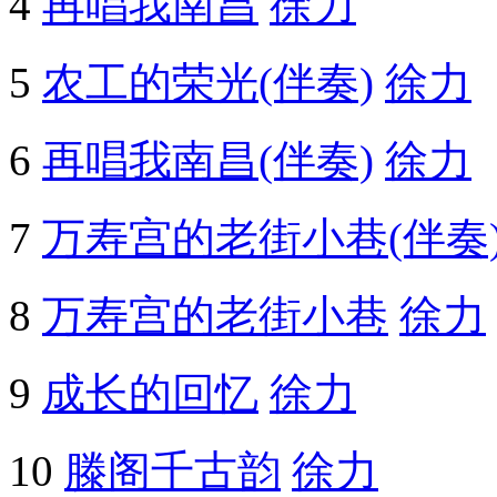
4
再唱我南昌
徐力
5
农工的荣光(伴奏)
徐力
6
再唱我南昌(伴奏)
徐力
7
万寿宫的老街小巷(伴奏
8
万寿宫的老街小巷
徐力
9
成长的回忆
徐力
10
滕阁千古韵
徐力