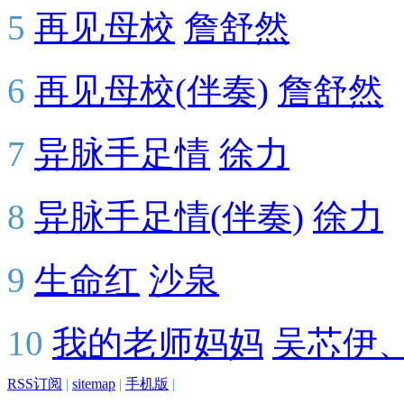
5
再见母校
詹舒然
6
再见母校(伴奏)
詹舒然
7
异脉手足情
徐力
8
异脉手足情(伴奏)
徐力
9
生命红
沙泉
10
我的老师妈妈
吴芯伊
RSS订阅
|
sitemap
|
手机版
|