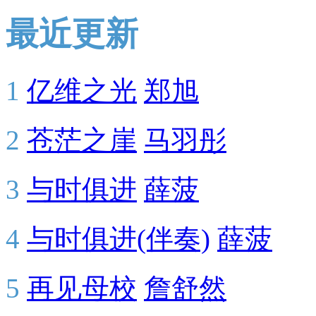
最近更新
1
亿维之光
郑旭
2
苍茫之崖
马羽彤
3
与时俱进
薛菠
4
与时俱进(伴奏)
薛菠
5
再见母校
詹舒然