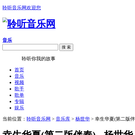
聆听音乐网欢迎您
音乐
搜 索
聆听音乐
聆听你我的故事
首页
音乐
视频
歌手
歌单
专辑
娱乐
当前位置：
聆听音乐网
>
音乐库
>
杨世华
> 幸生华夏(第二版伴