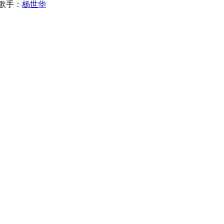
歌手：
杨世华