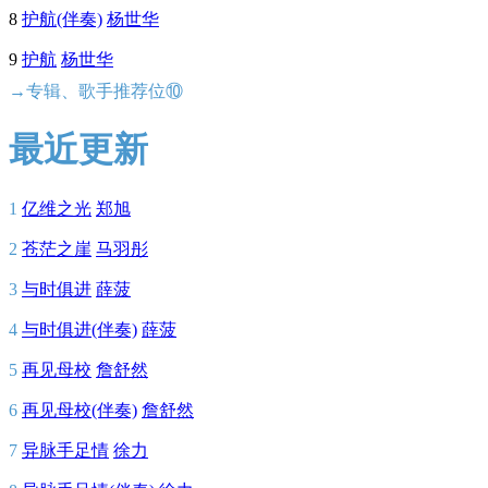
8
护航(伴奏)
杨世华
9
护航
杨世华
→专辑、歌手推荐位⑩
最近更新
1
亿维之光
郑旭
2
苍茫之崖
马羽彤
3
与时俱进
薛菠
4
与时俱进(伴奏)
薛菠
5
再见母校
詹舒然
6
再见母校(伴奏)
詹舒然
7
异脉手足情
徐力