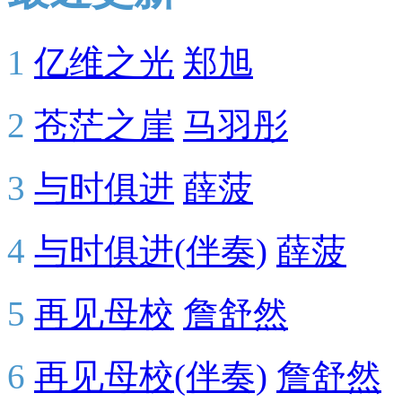
1
亿维之光
郑旭
2
苍茫之崖
马羽彤
3
与时俱进
薛菠
4
与时俱进(伴奏)
薛菠
5
再见母校
詹舒然
6
再见母校(伴奏)
詹舒然