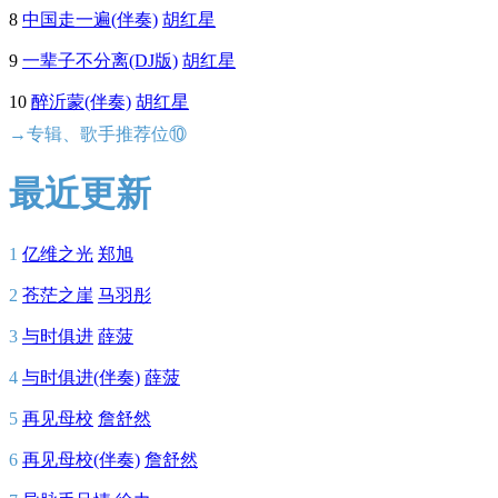
8
中国走一遍(伴奏)
胡红星
9
一辈子不分离(DJ版)
胡红星
10
醉沂蒙(伴奏)
胡红星
→专辑、歌手推荐位⑩
最近更新
1
亿维之光
郑旭
2
苍茫之崖
马羽彤
3
与时俱进
薛菠
4
与时俱进(伴奏)
薛菠
5
再见母校
詹舒然
6
再见母校(伴奏)
詹舒然