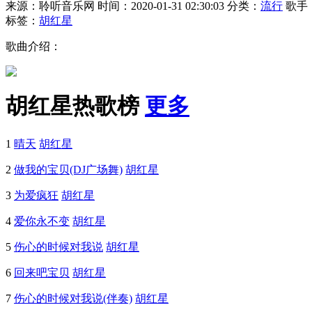
来源：聆听音乐网
时间：2020-01-31 02:30:03
分类：
流行
歌手
标签：
胡红星
歌曲介绍：
胡红星热歌榜
更多
1
晴天
胡红星
2
做我的宝贝(DJ广场舞)
胡红星
3
为爱疯狂
胡红星
4
爱你永不变
胡红星
5
伤心的时候对我说
胡红星
6
回来吧宝贝
胡红星
7
伤心的时候对我说(伴奏)
胡红星