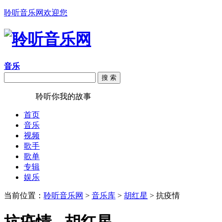
聆听音乐网欢迎您
音乐
搜 索
聆听音乐
聆听你我的故事
首页
音乐
视频
歌手
歌单
专辑
娱乐
当前位置：
聆听音乐网
>
音乐库
>
胡红星
> 抗疫情