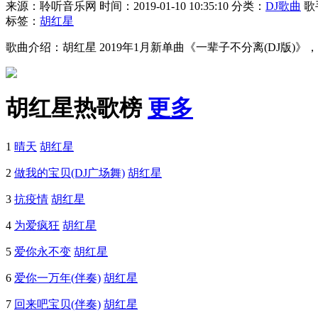
来源：聆听音乐网
时间：2019-01-10 10:35:10
分类：
DJ歌曲
歌
标签：
胡红星
歌曲介绍：胡红星 2019年1月新单曲《一辈子不分离(DJ版)
胡红星热歌榜
更多
1
晴天
胡红星
2
做我的宝贝(DJ广场舞)
胡红星
3
抗疫情
胡红星
4
为爱疯狂
胡红星
5
爱你永不变
胡红星
6
爱你一万年(伴奏)
胡红星
7
回来吧宝贝(伴奏)
胡红星