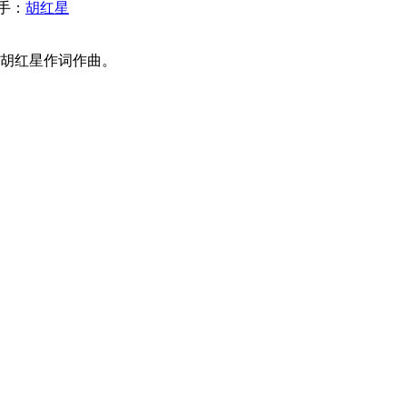
手：
胡红星
》，胡红星作词作曲。