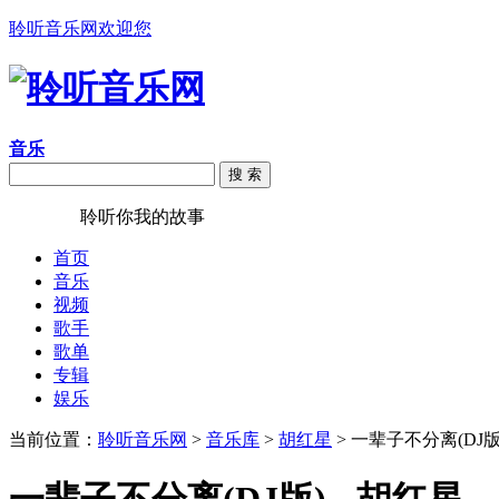
聆听音乐网欢迎您
音乐
搜 索
聆听音乐
聆听你我的故事
首页
音乐
视频
歌手
歌单
专辑
娱乐
当前位置：
聆听音乐网
>
音乐库
>
胡红星
> 一辈子不分离(DJ版