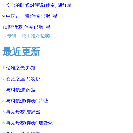
8
伤心的时候对我说(伴奏)
胡红星
9
中国走一遍(伴奏)
胡红星
10
醉沂蒙(伴奏)
胡红星
→专辑、歌手推荐位⑩
最近更新
1
亿维之光
郑旭
2
苍茫之崖
马羽彤
3
与时俱进
薛菠
4
与时俱进(伴奏)
薛菠
5
再见母校
詹舒然
6
再见母校(伴奏)
詹舒然