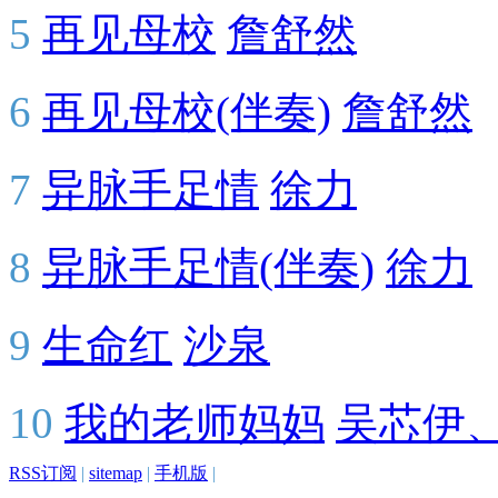
5
再见母校
詹舒然
6
再见母校(伴奏)
詹舒然
7
异脉手足情
徐力
8
异脉手足情(伴奏)
徐力
9
生命红
沙泉
10
我的老师妈妈
吴芯伊
RSS订阅
|
sitemap
|
手机版
|