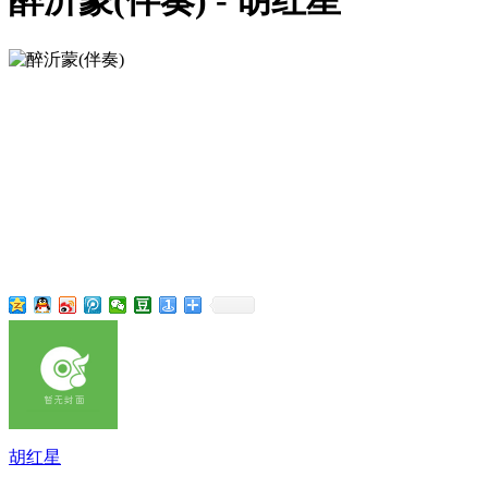
醉沂蒙(伴奏) - 胡红星
胡红星