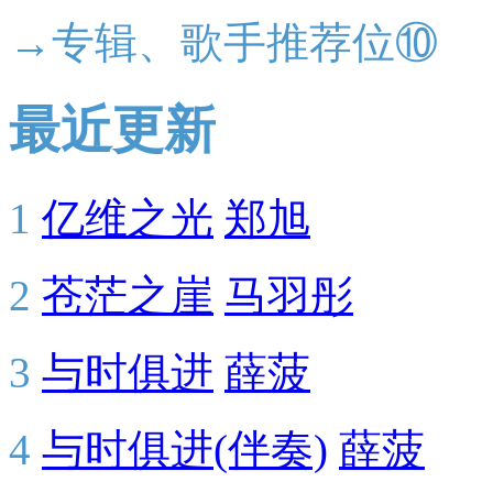
→专辑、歌手推荐位⑩
最近更新
1
亿维之光
郑旭
2
苍茫之崖
马羽彤
3
与时俱进
薛菠
4
与时俱进(伴奏)
薛菠