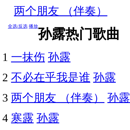
两个朋友 （伴奏）
全选/反选
播放
孙露热门歌曲
1
一抹伤
孙露
2
不必在乎我是谁
孙露
3
两个朋友 （伴奏）
孙露
4
寒露
孙露