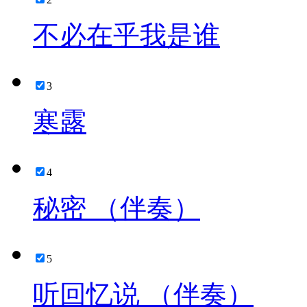
不必在乎我是谁
3
寒露
4
秘密 （伴奏）
5
听回忆说 （伴奏）