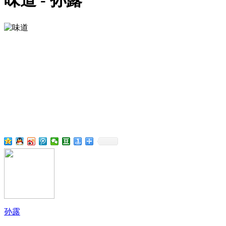
味道 - 孙露
孙露