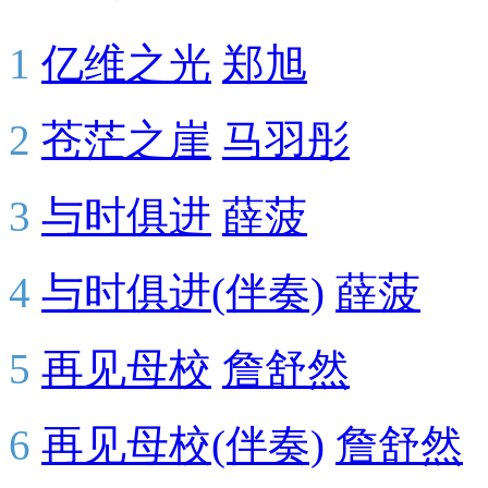
1
亿维之光
郑旭
2
苍茫之崖
马羽彤
3
与时俱进
薛菠
4
与时俱进(伴奏)
薛菠
5
再见母校
詹舒然
6
再见母校(伴奏)
詹舒然