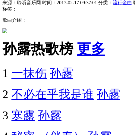
来源：聆听音乐网
时间：2017-02-17 09:37:01
分类：
流行金曲
标签：
歌曲介绍：
孙露热歌榜
更多
1
一抹伤
孙露
2
不必在乎我是谁
孙露
3
寒露
孙露