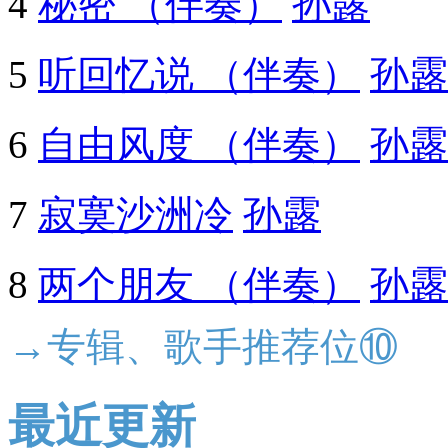
4
秘密 （伴奏）
孙露
5
听回忆说 （伴奏）
孙露
6
自由风度 （伴奏）
孙露
7
寂寞沙洲冷
孙露
8
两个朋友 （伴奏）
孙露
→专辑、歌手推荐位⑩
最近更新