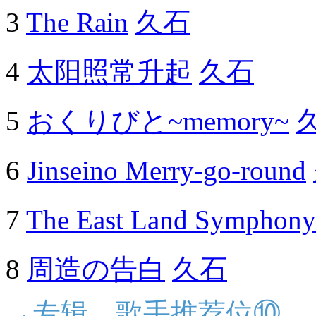
3
The Rain
久石
4
太阳照常升起
久石
5
おくりびと~memory~
6
Jinseino Merry-go-round
7
The East Land Symphony 
8
周造の告白
久石
→专辑、歌手推荐位⑩