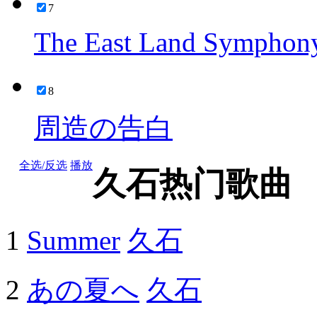
7
The East Land Symphony
8
周造の告白
全选/反选
播放
久石热门歌曲
1
Summer
久石
2
あの夏へ
久石