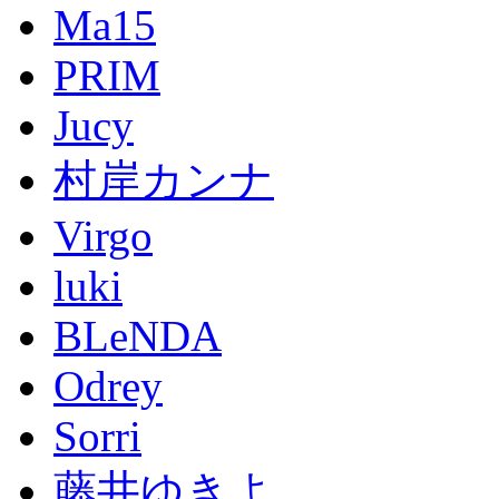
Ma15
PRIM
Jucy
村岸カンナ
Virgo
luki
BLeNDA
Odrey
Sorri
藤井ゆきよ