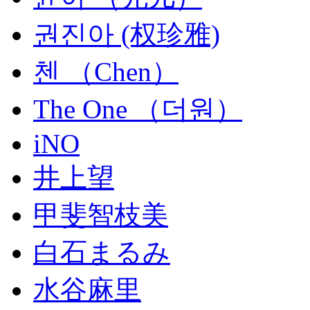
권진아 (权珍雅)
첸 （Chen）
The One （더원）
iNO
井上望
甲斐智枝美
白石まるみ
水谷麻里