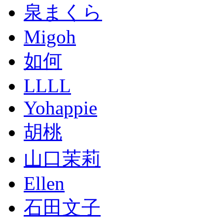
泉まくら
Migoh
如何
LLLL
Yohappie
胡桃
山口茉莉
Ellen
石田文子