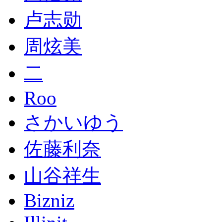
卢志勋
周炫美
二
Roo
さかいゆう
佐藤利奈
山谷祥生
Bizniz