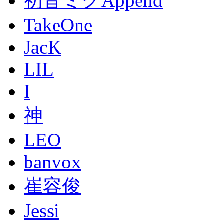
初音ミクAppend
TakeOne
JacK
LIL
I
神
LEO
banvox
崔容俊
Jessi