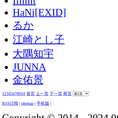
Illinit
HaNi[EXID]
るか
江崎とし子
大隅知宇
JUNNA
金佑景
1
2
3
4
5
6
7
8
9
10
首页
上一页
下一页
尾页
RSS订阅
|
sitemap
|
手机版
|
Copyright © 2014 - 2024 0t