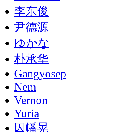
李东俊
尹德源
ゆかな
朴承华
Gangyosep
Nem
Vernon
Yuria
因幡晃