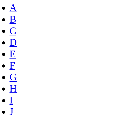
A
B
C
D
E
F
G
H
I
J