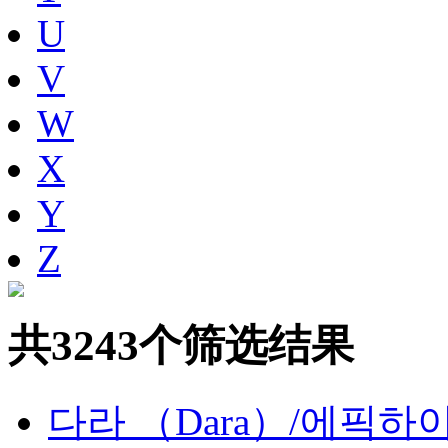
U
V
W
X
Y
Z
共3243个筛选结果
다라 （Dara）/에픽하이 