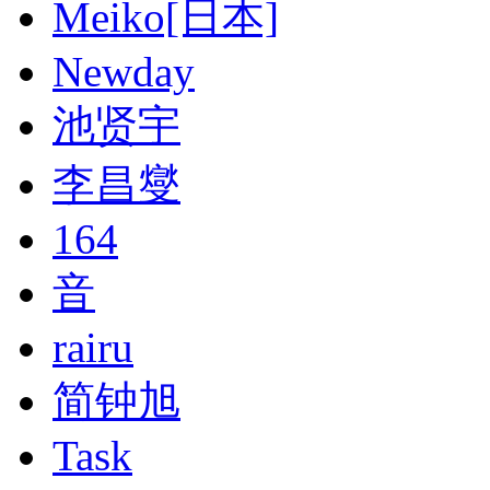
Meiko[日本]
Newday
池贤宇
李昌燮
164
音
rairu
简钟旭
Task