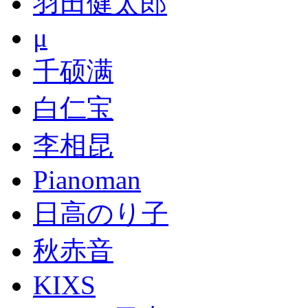
羽田健太郎
μ
千硕满
白仁宝
李相昆
Pianoman
日高のり子
秋赤音
KIXS