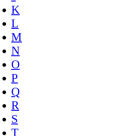
K
L
M
N
O
P
Q
R
S
T