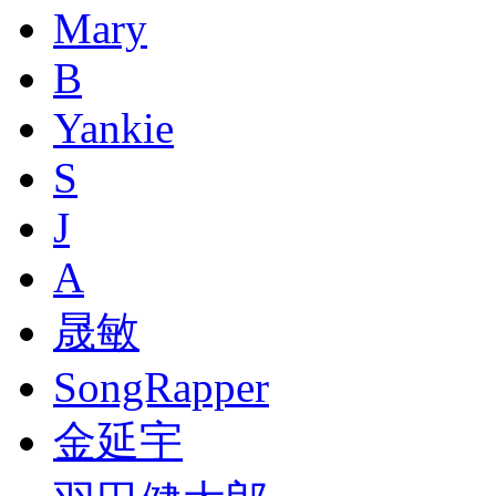
Mary
B
Yankie
S
J
A
晟敏
SongRapper
金延宇