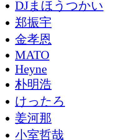
DJまほうつかい
郑振宇
金孝恩
MATO
Heyne
朴明浩
けったろ
姜河那
小室哲哉