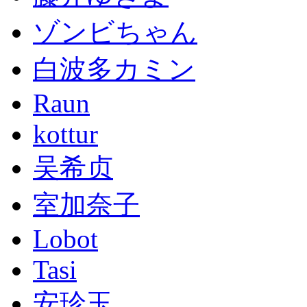
ゾンビちゃん
白波多カミン
Raun
kottur
吴希贞
室加奈子
Lobot
Tasi
安珍玉