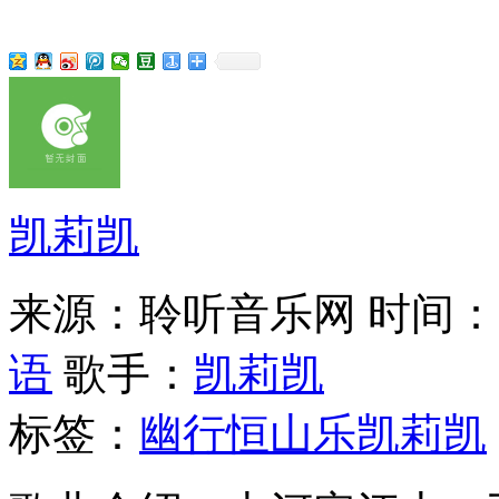
凯莉凯
来源：聆听音乐网
时间：20
语
歌手：
凯莉凯
标签：
幽行恒山乐
凯莉凯