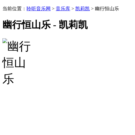
当前位置：
聆听音乐网
>
音乐库
>
凯莉凯
> 幽行恒山乐
幽行恒山乐 - 凯莉凯