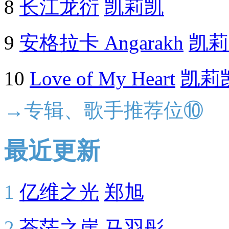
8
长江龙衍
凯莉凯
9
安格拉卡 Angarakh
凯莉
10
Love of My Heart
凯莉
→专辑、歌手推荐位⑩
最近更新
1
亿维之光
郑旭
2
苍茫之崖
马羽彤