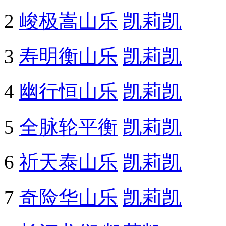
2
峻极嵩山乐
凯莉凯
3
寿明衡山乐
凯莉凯
4
幽行恒山乐
凯莉凯
5
全脉轮平衡
凯莉凯
6
祈天泰山乐
凯莉凯
7
奇险华山乐
凯莉凯