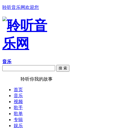
聆听音乐网欢迎您
音乐
搜 索
聆听音乐
聆听你我的故事
首页
音乐
视频
歌手
歌单
专辑
娱乐