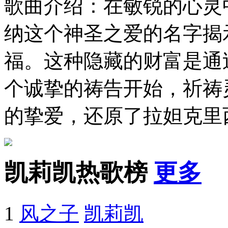
歌曲介绍：在敏锐的心灵
纳这个神圣之爱的名字揭
福。这种隐藏的财富是通
个诚挚的祷告开始，祈祷
的挚爱，还原了拉妲克里
凯莉凯热歌榜
更多
1
风之子
凯莉凯