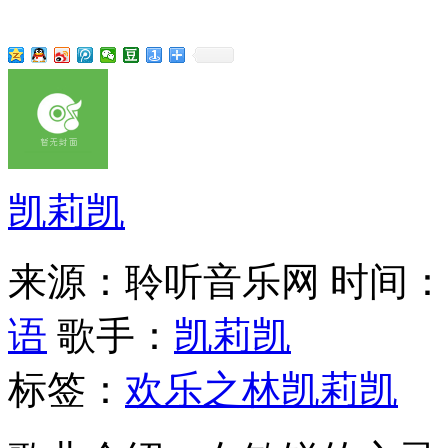
凯莉凯
来源：聆听音乐网
时间：20
语
歌手：
凯莉凯
标签：
欢乐之林
凯莉凯