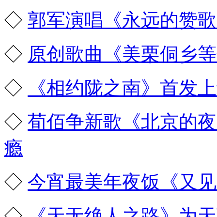
◇
郭军演唱《永远的赞歌
◇
原创歌曲《美栗侗乡等
◇
《相约陇之南》首发上
◇
荀佰争新歌《北京的夜
瘾
◇
今宵最美年夜饭《又见
◇
《天无绝人之路》为天