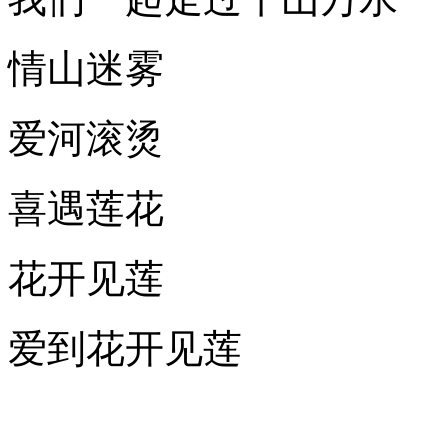
情山迷雾
爱河滚烫
喜遇莲花
花开见莲
爱到花开见莲