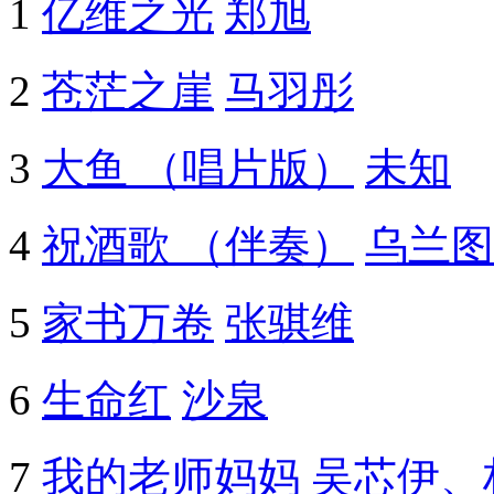
1
亿维之光
郑旭
2
苍茫之崖
马羽彤
3
大鱼 （唱片版）
未知
4
祝酒歌 （伴奏）
乌兰图
5
家书万卷
张骐维
6
生命红
沙泉
7
我的老师妈妈
吴芯伊、