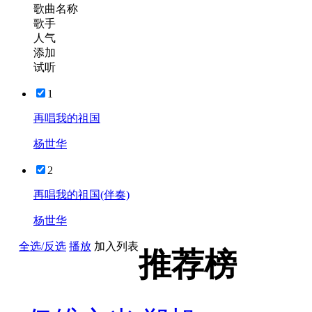
歌曲名称
歌手
人气
添加
试听
1
再唱我的祖国
杨世华
2
再唱我的祖国(伴奏)
杨世华
全选/反选
播放
加入列表
推荐榜