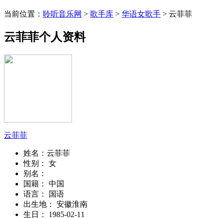
当前位置：
聆听音乐网
>
歌手库
>
华语女歌手
> 云菲菲
云菲菲个人资料
云菲菲
姓名：
云菲菲
性别：
女
别名：
国籍：
中国
语言：
国语
出生地：
安徽淮南
生日：
1985-02-11