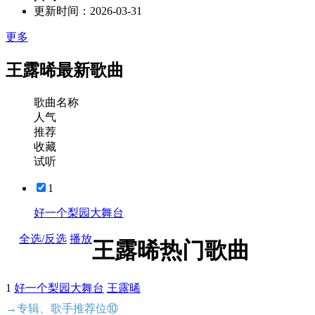
更新时间：
2026-03-31
更多
王露晞最新歌曲
歌曲名称
人气
推荐
收藏
试听
1
好一个梨园大舞台
全选/反选
播放
王露晞热门歌曲
1
好一个梨园大舞台
王露晞
→专辑、歌手推荐位⑩