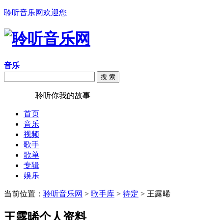
聆听音乐网欢迎您
音乐
搜 索
聆听音乐
聆听你我的故事
首页
音乐
视频
歌手
歌单
专辑
娱乐
当前位置：
聆听音乐网
>
歌手库
>
待定
> 王露晞
王露晞个人资料