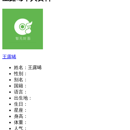
王露晞
姓名：
王露晞
性别：
别名：
国籍：
语言：
出生地：
生日：
星座：
身高：
体重：
人气：