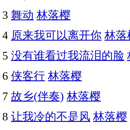
3
舞动
林落樱
4
原来我可以离开你
林落
5
没有谁看过我流泪的脸
6
侠客行
林落樱
7
故乡(伴奏)
林落樱
8
让我冷的不是风
林落樱