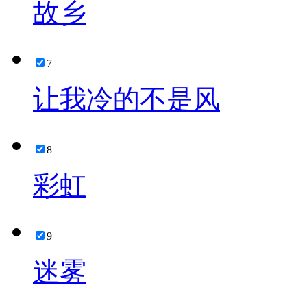
故乡
7
让我冷的不是风
8
彩虹
9
迷雾