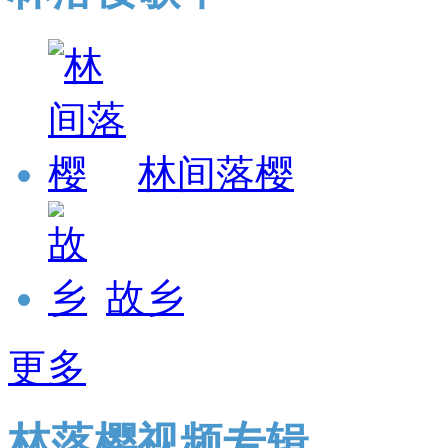
林间落樱
故乡
更多
林落樱视频专辑