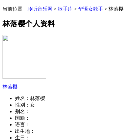
当前位置：
聆听音乐网
>
歌手库
>
华语女歌手
> 林落樱
林落樱个人资料
林落樱
姓名：
林落樱
性别：
女
别名：
国籍：
语言：
出生地：
生日：