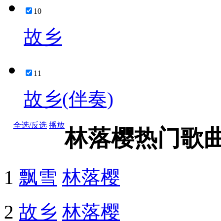
10
故乡
11
故乡(伴奏)
全选/反选
播放
林落樱热门歌
1
飘雪
林落樱
2
故乡
林落樱