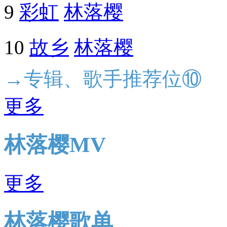
9
彩虹
林落樱
10
故乡
林落樱
→专辑、歌手推荐位⑩
更多
林落樱MV
更多
林落樱歌单