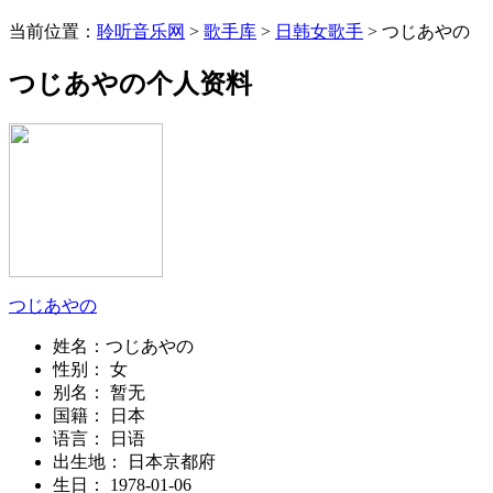
当前位置：
聆听音乐网
>
歌手库
>
日韩女歌手
> つじあやの
つじあやの个人资料
つじあやの
姓名：
つじあやの
性别：
女
别名：
暂无
国籍：
日本
语言：
日语
出生地：
日本京都府
生日：
1978-01-06