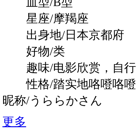
血型/B型
星座/摩羯座
出身地/日本京都府
好物/类
趣味/电影欣赏，自行
性格/踏实地咯噔咯噔
昵称/うららかさん
更多