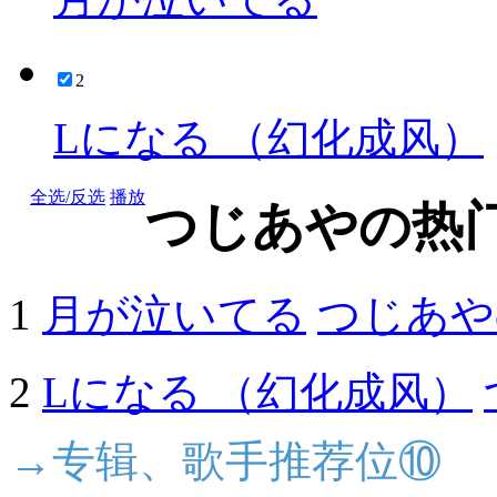
2
Lになる （幻化成风）
全选/反选
播放
つじあやの热
1
月が泣いてる
つじあや
2
Lになる （幻化成风）
→专辑、歌手推荐位⑩