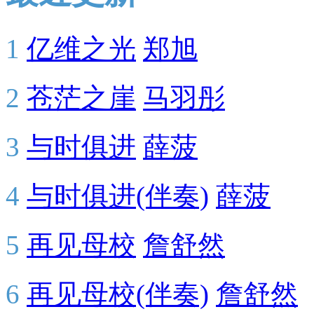
1
亿维之光
郑旭
2
苍茫之崖
马羽彤
3
与时俱进
薛菠
4
与时俱进(伴奏)
薛菠
5
再见母校
詹舒然
6
再见母校(伴奏)
詹舒然