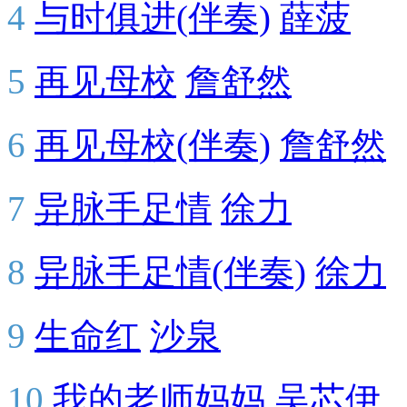
4
与时俱进(伴奏)
薛菠
5
再见母校
詹舒然
6
再见母校(伴奏)
詹舒然
7
异脉手足情
徐力
8
异脉手足情(伴奏)
徐力
9
生命红
沙泉
10
我的老师妈妈
吴芯伊