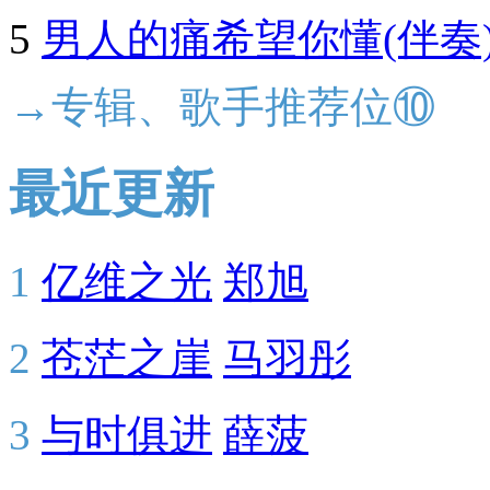
5
男人的痛希望你懂(伴奏
→专辑、歌手推荐位⑩
最近更新
1
亿维之光
郑旭
2
苍茫之崖
马羽彤
3
与时俱进
薛菠