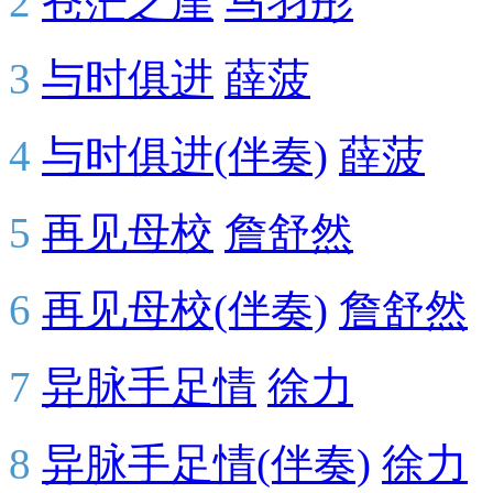
2
苍茫之崖
马羽彤
3
与时俱进
薛菠
4
与时俱进(伴奏)
薛菠
5
再见母校
詹舒然
6
再见母校(伴奏)
詹舒然
7
异脉手足情
徐力
8
异脉手足情(伴奏)
徐力