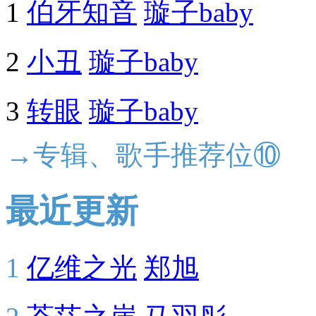
1
伯牙知音
璇子baby
2
小丑
璇子baby
3
转眼
璇子baby
→专辑、歌手推荐位⑩
最近更新
1
亿维之光
郑旭