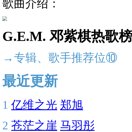
歌曲介绍：
G.E.M. 邓紫棋热歌
→专辑、歌手推荐位⑩
最近更新
1
亿维之光
郑旭
2
苍茫之崖
马羽彤