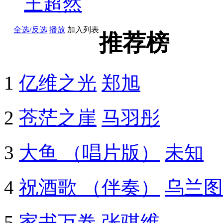
王超然
全选/反选
播放
加入列表
推荐榜
1
亿维之光
郑旭
2
苍茫之崖
马羽彤
3
大鱼 （唱片版）
未知
4
祝酒歌 （伴奏）
乌兰图
5
家书万卷
张骐维