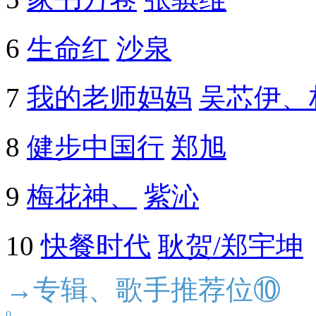
6
生命红
沙泉
7
我的老师妈妈
吴芯伊、
8
健步中国行
郑旭
9
梅花神、
紫沁
10
快餐时代
耿贺/郑宇坤
→专辑、歌手推荐位⑩
0