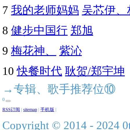
7
我的老师妈妈
吴芯伊、
8
健步中国行
郑旭
9
梅花神、
紫沁
10
快餐时代
耿贺/郑宇坤
→专辑、歌手推荐位⑩
0
RSS订阅
|
sitemap
|
手机版
|
Copyright © 2014 - 2024 0t