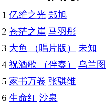
1
亿维之光
郑旭
2
苍茫之崖
马羽彤
3
大鱼 （唱片版）
未知
4
祝酒歌 （伴奏）
乌兰图
5
家书万卷
张骐维
6
生命红
沙泉