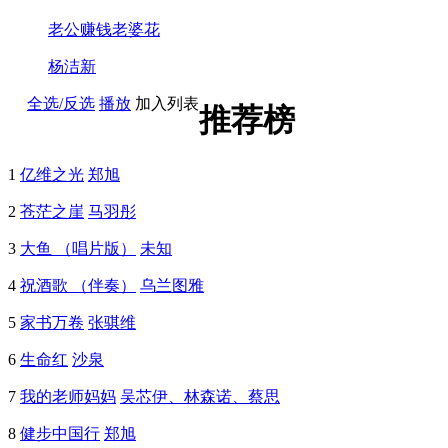
老公赚钱老婆花
杨洁新
全选/反选
播放
加入列表
推荐榜
1
亿维之光
郑旭
2
苍茫之崖
马羽彤
3
大鱼 （唱片版）
未知
4
祝酒歌 （伴奏）
乌兰图雅
5
家书万卷
张骐维
6
生命红
沙泉
7
我的老师妈妈
吴芯伊、林森诺、蔡思
8
健步中国行
郑旭